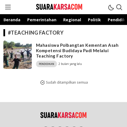
suarakarsa.com
Informasi terpercaya
Beranda
Pemerintahan
Regional
Politik
Pendidik
#TEACHING FACTORY
Mahasiswa Polbangtan Kementan Asah
Kompetensi Budidaya Padi Melalui
Teaching Factory
2 bulan yang lalu
PENDIDIKAN
Sudah ditampilkan semua