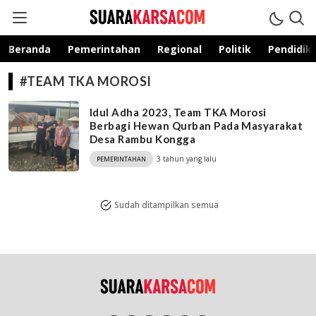
suarakarsa.com
Informasi terpercaya
Beranda
Pemerintahan
Regional
Politik
Pendidik
#TEAM TKA MOROSI
Idul Adha 2023, Team TKA Morosi
Berbagi Hewan Qurban Pada Masyarakat
Desa Rambu Kongga
3 tahun yang lalu
PEMERINTAHAN
Sudah ditampilkan semua