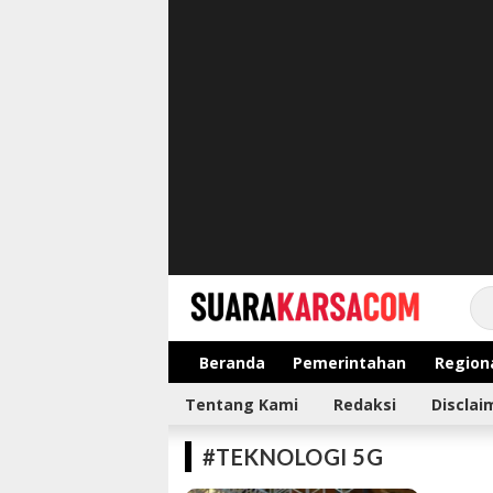
suarakarsa.com
Informasi terpercaya
Beranda
Pemerintahan
Region
Tentang Kami
Redaksi
Disclai
#TEKNOLOGI 5G