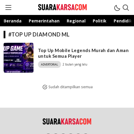
suarakarsa.com
Informasi terpercaya
Beranda
Pemerintahan
Regional
Politik
Pendidik
#TOP UP DIAMOND ML
Top Up Mobile Legends Murah dan Aman
untuk Semua Player
2 bulan yang lalu
ADVERTORIAL
Sudah ditampilkan semua