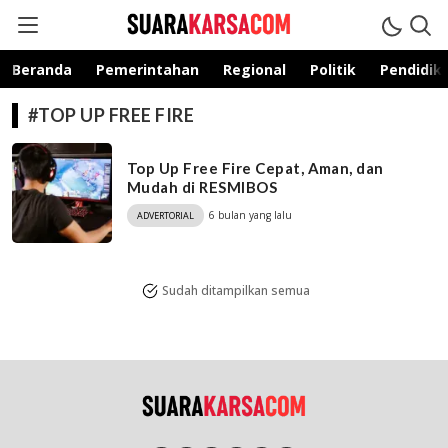
suarakarsa.com
Informasi terpercaya
Beranda
Pemerintahan
Regional
Politik
Pendidik
#TOP UP FREE FIRE
Top Up Free Fire Cepat, Aman, dan
Mudah di RESMIBOS
6 bulan yang lalu
ADVERTORIAL
Sudah ditampilkan semua