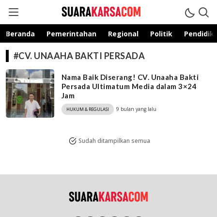
suarakarsa.com
Informasi terpercaya
Beranda
Pemerintahan
Regional
Politik
Pendidik
#CV. UNAAHA BAKTI PERSADA
Nama Baik Diserang! CV. Unaaha Bakti
Persada Ultimatum Media dalam 3×24
Jam
9 bulan yang lalu
HUKUM & REGULASI
Sudah ditampilkan semua