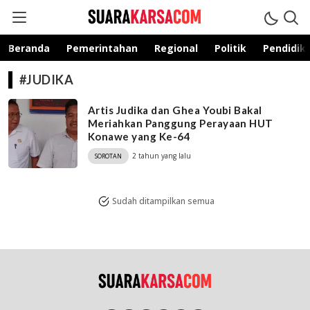
suarakarsa.com
Informasi terpercaya
Beranda
Pemerintahan
Regional
Politik
Pendidik
#JUDIKA
Artis Judika dan Ghea Youbi Bakal
Meriahkan Panggung Perayaan HUT
Konawe yang Ke-64
2 tahun yang lalu
SOROTAN
Sudah ditampilkan semua