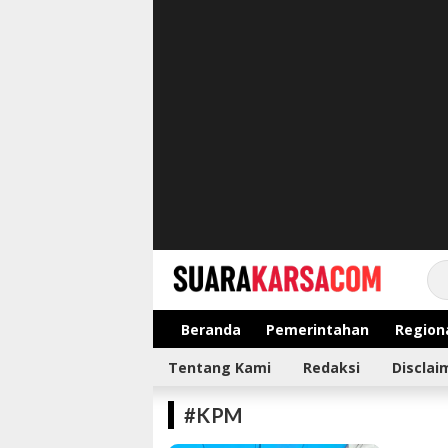
suarakarsa.com
Informasi terpercaya
Beranda
Pemerintahan
Region
Tentang Kami
Redaksi
Disclai
#KPM