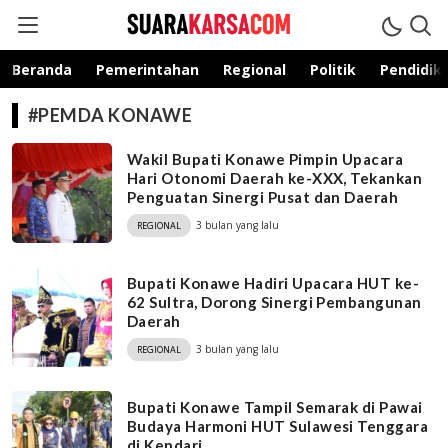
suarakarsa.com
Informasi terpercaya
Beranda
Pemerintahan
Regional
Politik
Pendidik
#PEMDA KONAWE
Wakil Bupati Konawe Pimpin Upacara
Hari Otonomi Daerah ke-XXX, Tekankan
Penguatan Sinergi Pusat dan Daerah
3 bulan yang lalu
REGIONAL
Bupati Konawe Hadiri Upacara HUT ke-
62 Sultra, Dorong Sinergi Pembangunan
Daerah
3 bulan yang lalu
REGIONAL
Bupati Konawe Tampil Semarak di Pawai
Budaya Harmoni HUT Sulawesi Tenggara
di Kendari