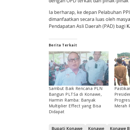
dengan OPD terkait dan pihak-pihak l
Ia berharap, ke depan Pelabuhan PPI
dimanfaatkan secara luas oleh masya
Pendapatan Asli Daerah (PAD) bagi
K
Berita Terkait
Sambut Baik Rencana PLN
Pastika
Bangun PLTSa di Konawe,
Preside
Harmin Ramba: Banyak
Progre
Multiplier Effect yang Bisa
Merah P
Didapat
Bupati Konawe
Konawe
Konawe B