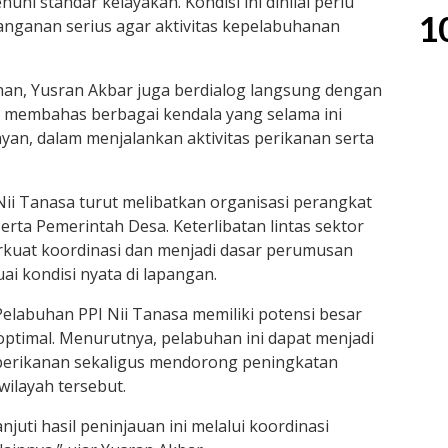
nuhi standar kelayakan. Kondisi ini dinilai perlu
1
nganan serius agar aktivitas kepelabuhanan
uhan, Yusran Akbar juga berdialog langsung dengan
i membahas berbagai kendala yang selama ini
yan, dalam menjalankan aktivitas perikanan serta
Nii Tanasa turut melibatkan organisasi perangkat
erta Pemerintah Desa. Keterlibatan lintas sektor
uat koordinasi dan menjadi dasar perumusan
i kondisi nyata di lapangan.
abuhan PPI Nii Tanasa memiliki potensi besar
 optimal. Menurutnya, pelabuhan ini dapat menjadi
 perikanan sekaligus mendorong peningkatan
wilayah tersebut.
uti hasil peninjauan ini melalui koordinasi