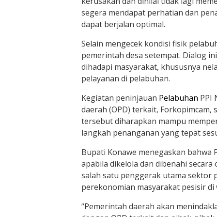
kerusakan dan dinilai tidak lagi meme
segera mendapat perhatian dan pena
dapat berjalan optimal.
Selain mengecek kondisi fisik pelab
pemerintah desa setempat. Dialog in
dihadapi masyarakat, khususnya nela
pelayanan di pelabuhan.
Kegiatan peninjauan
Pelabuhan
PPI 
daerah (OPD) terkait, Forkopimcam, s
tersebut diharapkan mampu memperk
langkah penanganan yang tepat sesua
Bupati Konawe menegaskan bahwa Pel
apabila dikelola dan dibenahi secara
salah satu penggerak utama sektor
perekonomian masyarakat pesisir di 
“Pemerintah daerah akan menindaklanj