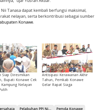
ainnya,” ujar Yusran Akbar.
 Nii Tanasa dapat kembali berfungsi maksimal,
rakat nelayan, serta berkontribusi sebagai sumber
abupaten Konawe
.
n Siap Diresmikan
Antisipasi Kerawanan Akhir
n, Bupati Konawe Cek
Tahun, Pemkab Konawe
s Kampung Nelayan
Gelar Rapat Siaga
utih
ersahaja
Pelabuhan PPI Nii Tanasa
Pemda Konawe