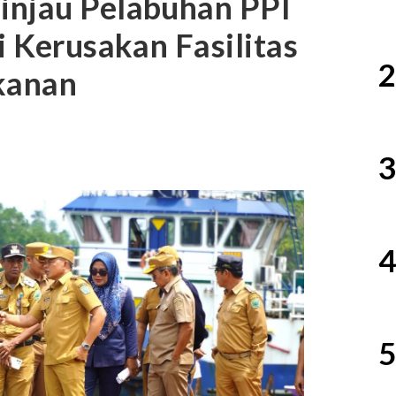
injau Pelabuhan PPI
i Kerusakan Fasilitas
2
kanan
3
4
5