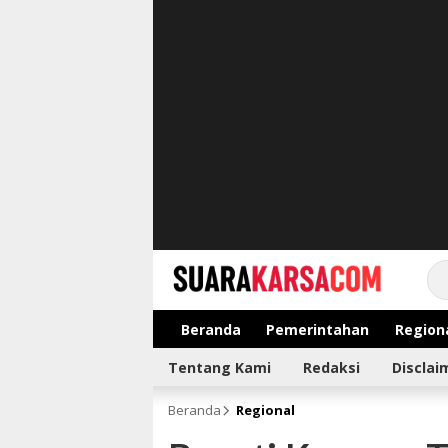
suarakarsa.com
Informasi terpercaya
Beranda
Pemerintahan
Region
Tentang Kami
Redaksi
Disclai
Beranda
Regional