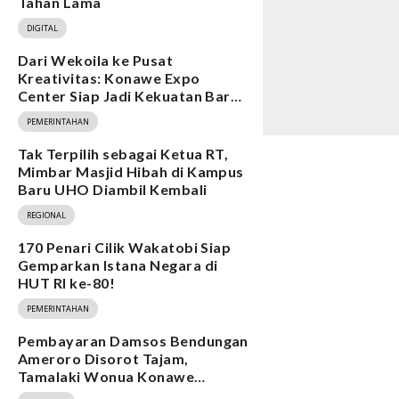
Tahan Lama
DIGITAL
Dari Wekoila ke Pusat
Kreativitas: Konawe Expo
Center Siap Jadi Kekuatan Baru
Ekonomi
PEMERINTAHAN
Tak Terpilih sebagai Ketua RT,
Mimbar Masjid Hibah di Kampus
Baru UHO Diambil Kembali
REGIONAL
170 Penari Cilik Wakatobi Siap
Gemparkan Istana Negara di
HUT RI ke-80!
PEMERINTAHAN
Pembayaran Damsos Bendungan
Ameroro Disorot Tajam,
Tamalaki Wonua Konawe
Ungkap Dugaan Ketidakberesan