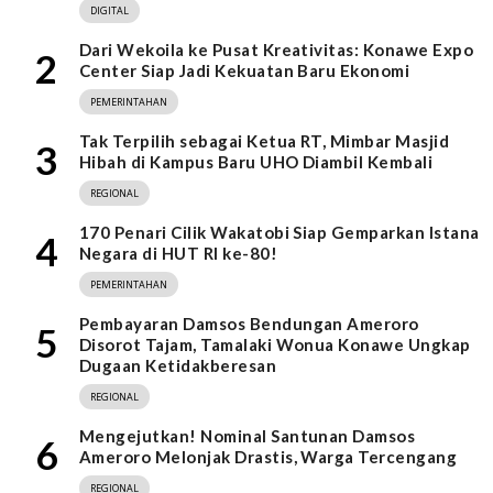
DIGITAL
Dari Wekoila ke Pusat Kreativitas: Konawe Expo
2
Center Siap Jadi Kekuatan Baru Ekonomi
PEMERINTAHAN
Tak Terpilih sebagai Ketua RT, Mimbar Masjid
3
Hibah di Kampus Baru UHO Diambil Kembali
REGIONAL
170 Penari Cilik Wakatobi Siap Gemparkan Istana
4
Negara di HUT RI ke-80!
PEMERINTAHAN
Pembayaran Damsos Bendungan Ameroro
5
Disorot Tajam, Tamalaki Wonua Konawe Ungkap
Dugaan Ketidakberesan
REGIONAL
Mengejutkan! Nominal Santunan Damsos
6
Ameroro Melonjak Drastis, Warga Tercengang
REGIONAL