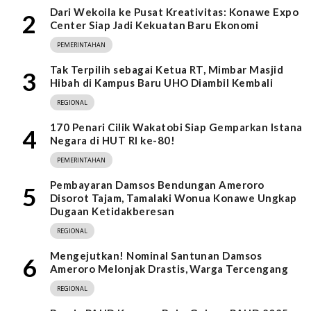
Dari Wekoila ke Pusat Kreativitas: Konawe Expo
2
Center Siap Jadi Kekuatan Baru Ekonomi
PEMERINTAHAN
Tak Terpilih sebagai Ketua RT, Mimbar Masjid
3
Hibah di Kampus Baru UHO Diambil Kembali
REGIONAL
170 Penari Cilik Wakatobi Siap Gemparkan Istana
4
Negara di HUT RI ke-80!
PEMERINTAHAN
Pembayaran Damsos Bendungan Ameroro
5
Disorot Tajam, Tamalaki Wonua Konawe Ungkap
Dugaan Ketidakberesan
REGIONAL
Mengejutkan! Nominal Santunan Damsos
6
Ameroro Melonjak Drastis, Warga Tercengang
REGIONAL