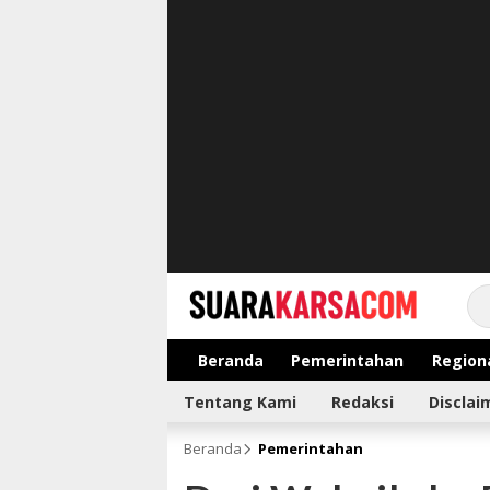
suarakarsa.com
Informasi terpercaya
Beranda
Pemerintahan
Region
Tentang Kami
Redaksi
Disclai
Beranda
Pemerintahan