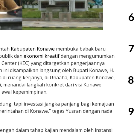
6
7
ntah
Kabupaten Konawe
membuka babak baru
publik dan
ekonomi kreatif
dengan mengumumkan
enter (KEC) yang ditargetkan pengerjaannya
ini disampaikan langsung oleh Bupati Konawe, H.
8
 di ruang kerjanya, di Unaaha, Kabupaten Konawe,
), menandai langkah konkret dari visi Konawe
k awal kepemimpinan.
ung, tapi investasi jangka panjang bagi kemajuan
9
merintahan di Konawe,” tegas Yusran dengan nada
engah dalam tahap kajian mendalam oleh instansi