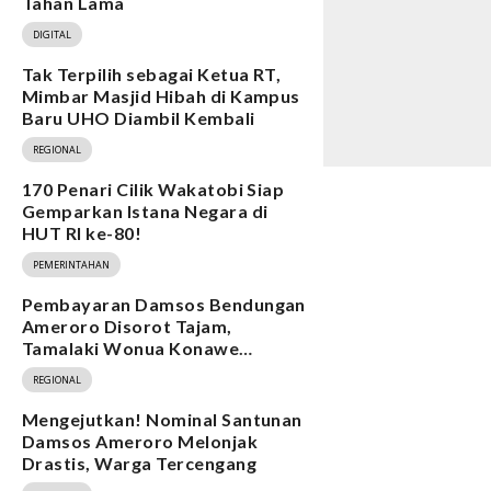
Tahan Lama
DIGITAL
Tak Terpilih sebagai Ketua RT,
Mimbar Masjid Hibah di Kampus
Baru UHO Diambil Kembali
REGIONAL
170 Penari Cilik Wakatobi Siap
Gemparkan Istana Negara di
HUT RI ke-80!
PEMERINTAHAN
Pembayaran Damsos Bendungan
Ameroro Disorot Tajam,
Tamalaki Wonua Konawe
Ungkap Dugaan Ketidakberesan
REGIONAL
Mengejutkan! Nominal Santunan
Damsos Ameroro Melonjak
Drastis, Warga Tercengang