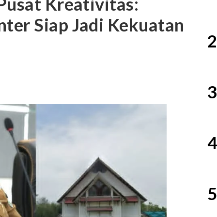
Pusat Kreativitas:
ter Siap Jadi Kekuatan
2
3
4
5