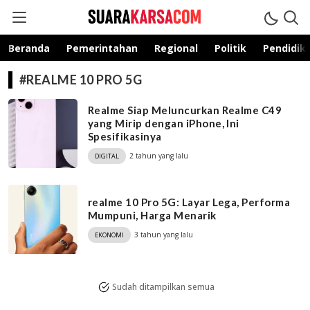
suarakarsa.com
Informasi terpercaya
Beranda
Pemerintahan
Regional
Politik
Pendidik
#REALME 10 PRO 5G
Realme Siap Meluncurkan Realme C49
yang Mirip dengan iPhone, Ini
Spesifikasinya
2 tahun yang lalu
DIGITAL
realme 10 Pro 5G: Layar Lega, Performa
Mumpuni, Harga Menarik
3 tahun yang lalu
EKONOMI
Sudah ditampilkan semua