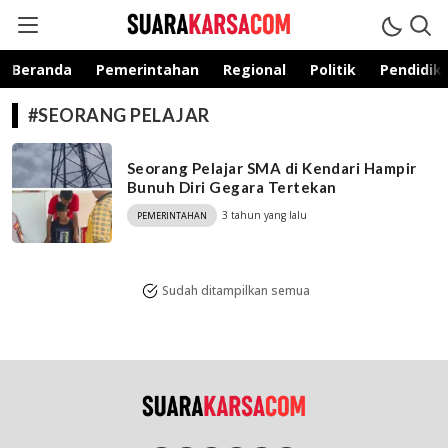
suarakarsa.com
Informasi terpercaya
Beranda
Pemerintahan
Regional
Politik
Pendidik
#SEORANG PELAJAR
Seorang Pelajar SMA di Kendari Hampir
Bunuh Diri Gegara Tertekan
3 tahun yang lalu
PEMERINTAHAN
Sudah ditampilkan semua