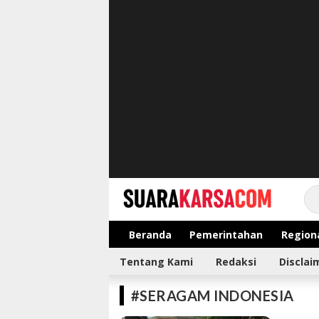
suarakarsa.com
Informasi terpercaya
Beranda
Pemerintahan
Region
Tentang Kami
Redaksi
Disclai
#SERAGAM INDONESIA