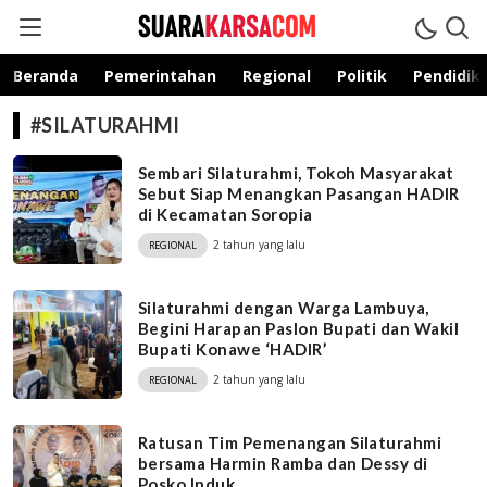
suarakarsa.com
Informasi terpercaya
Beranda
Pemerintahan
Regional
Politik
Pendidik
#SILATURAHMI
Sembari Silaturahmi, Tokoh Masyarakat
Sebut Siap Menangkan Pasangan HADIR
di Kecamatan Soropia
2 tahun yang lalu
REGIONAL
Silaturahmi dengan Warga Lambuya,
Begini Harapan Paslon Bupati dan Wakil
Bupati Konawe ‘HADIR’
2 tahun yang lalu
REGIONAL
Ratusan Tim Pemenangan Silaturahmi
bersama Harmin Ramba dan Dessy di
Posko Induk