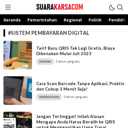
suarakarsa.com
Informasi terpercaya
Beranda
Pemerintahan
Regional
Politik
Pendidik
#SISTEM PEMBAYARAN DIGITAL
Tarif Baru QRIS Tak Lagi Gratis, Biaya
Dikenakan Mulai Juli 2023
3 tahun yang lalu
EKONOMI
Cara Scan Barcode Tanpa Aplikasi, Praktis
dan Cukup 3 Menit Saja!
3 tahun yang lalu
PEMERINTAHAN
Jangan Tertinggal! Inilah Alasan
Mengapa Anda Harus Beralih ke QRIS
untuk Menggantikan Uang Tunai