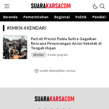
suarakarsa.com
Informasi terpercaya
Beranda
Pemerintahan
Regional
Politik
Pendidik
#SMKN 4 KENDARI
Patroli Presisi Polda Sultra Gagalkan
Rencana Penyerangan Antar Sekolah di
Tengah Hujan
8 bulan yang lalu
REGIONAL
Sudah ditampilkan semua