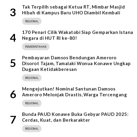
Tak Terpilih sebagai Ketua RT, Mimbar Masjid
3
Hibah di Kampus Baru UHO Diambil Kembali
REGIONAL
170 Penari Cilik Wakatobi Siap Gemparkan Istana
4
Negara di HUT RI ke-80!
PEMERINTAHAN
Pembayaran Damsos Bendungan Ameroro
5
Disorot Tajam, Tamalaki Wonua Konawe Ungkap
Dugaan Ketidakberesan
REGIONAL
Mengejutkan! Nominal Santunan Damsos
6
Ameroro Melonjak Drastis, Warga Tercengang
REGIONAL
Bunda PAUD Konawe Buka Gebyar PAUD 2025:
7
Cerdas, Kuat, dan Berkarakter
REGIONAL