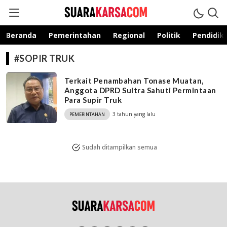
suarakarsa.com
Informasi terpercaya
Beranda
Pemerintahan
Regional
Politik
Pendidik
#SOPIR TRUK
Terkait Penambahan Tonase Muatan,
Anggota DPRD Sultra Sahuti Permintaan
Para Supir Truk
3 tahun yang lalu
PEMERINTAHAN
Sudah ditampilkan semua