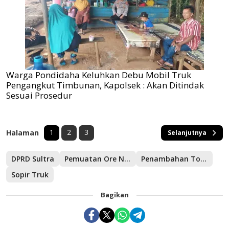
Warga Pondidaha Keluhkan Debu Mobil Truk
Pengangkut Timbunan, Kapolsek : Akan Ditindak
Sesuai Prosedur
1
2
3
Halaman
Selanjutnya
DPRD Sultra
Pemuatan Ore Nikel
Penambahan Tonase Muatan
Sopir Truk
Bagikan