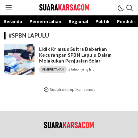
suarakarsa.com
Informasi terpercaya
Beranda
Pemerintahan
Regional
Politik
Pendidik
#SPBN LAPULU
Lidik Krimsus Sultra Beberkan
Kecurangan SPBN Lapulu Dalam
Melakukan Penjualan Solar
3 tahun yang lalu
PEMERINTAHAN
Sudah ditampilkan semua