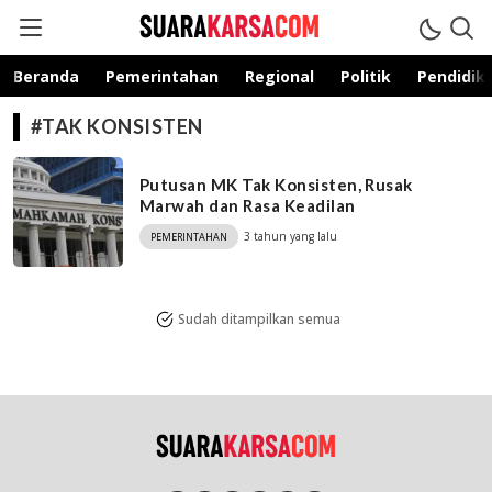
suarakarsa.com
Informasi terpercaya
Beranda
Pemerintahan
Regional
Politik
Pendidik
#TAK KONSISTEN
Putusan MK Tak Konsisten, Rusak
Marwah dan Rasa Keadilan
3 tahun yang lalu
PEMERINTAHAN
Sudah ditampilkan semua