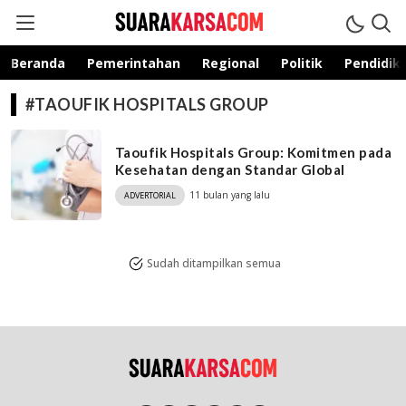
suarakarsa.com
Informasi terpercaya
Beranda
Pemerintahan
Regional
Politik
Pendidik
#TAOUFIK HOSPITALS GROUP
Taoufik Hospitals Group: Komitmen pada
Kesehatan dengan Standar Global
11 bulan yang lalu
ADVERTORIAL
Sudah ditampilkan semua