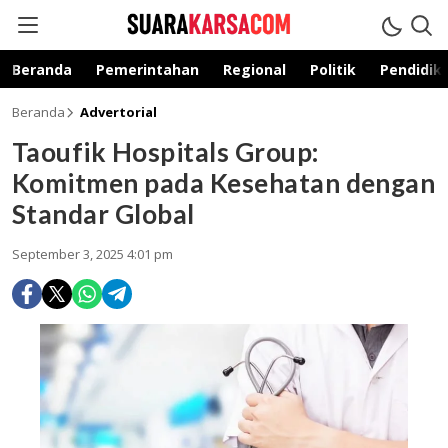
suarakarsa.com
Informasi terpercaya
Beranda
Pemerintahan
Regional
Politik
Pendidik
Beranda
Advertorial
Taoufik Hospitals Group:
Komitmen pada Kesehatan dengan
Standar Global
September 3, 2025 4:01 pm