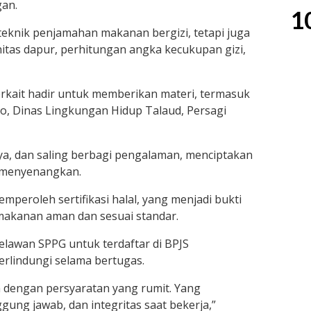
gan.
1
 teknik penjamahan makanan bergizi, tetapi juga
as dapur, perhitungan angka kecukupan gizi,
erkait hadir untuk memberikan materi, termasuk
, Dinas Lingkungan Hidup Talaud, Persagi
nya, dan saling berbagi pengalaman, menciptakan
n menyenangkan.
peroleh sertifikasi halal, yang menjadi bukti
makanan aman dan sesuai standar.
elawan SPPG untuk terdaftar di BPJS
rlindungi selama bertugas.
 dengan persyaratan yang rumit. Yang
ggung jawab, dan integritas saat bekerja,”