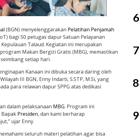
6
al
(BGN) menyelenggarakan
Pelatihan Penjamah
ToT) bagi 50 petugas dapur Satuan Pelayanan
 Kepulauan Talaud. Kegiatan ini merupakan
7
 program Makan Bergizi Gratis (MBG), memastikan
seimbang setiap hari.
enginapan Kanaan ini dibuka secara daring oleh
ilayah III BGN, Enny Indarti, S.STP, M.Si, yang
8
da para relawan dapur SPPG atas dedikasi
pan dalam pelaksanaan
MBG
. Program ini
9
i Bapak
Presiden
, dan kami berharap
ut,” ujar Enny.
emahami seluruh materi pelatihan agar bisa