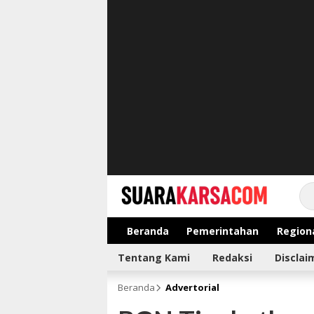
suarakarsa.com
Informasi terpercaya
Beranda
Pemerintahan
Region
Tentang Kami
Redaksi
Disclai
Beranda
Advertorial