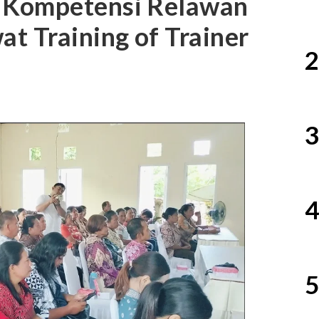
 Kompetensi Relawan
t Training of Trainer
2
3
4
5