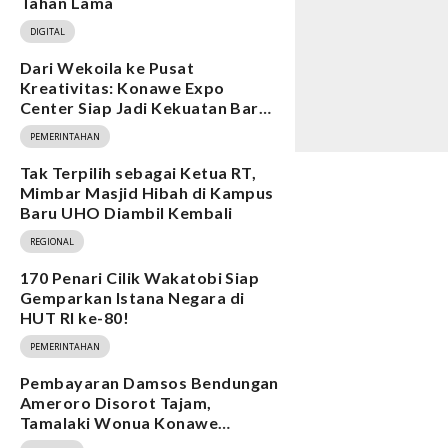
Tahan Lama
DIGITAL
Dari Wekoila ke Pusat
Kreativitas: Konawe Expo
Center Siap Jadi Kekuatan Baru
Ekonomi
PEMERINTAHAN
Tak Terpilih sebagai Ketua RT,
Mimbar Masjid Hibah di Kampus
Baru UHO Diambil Kembali
REGIONAL
170 Penari Cilik Wakatobi Siap
Gemparkan Istana Negara di
HUT RI ke-80!
PEMERINTAHAN
Pembayaran Damsos Bendungan
Ameroro Disorot Tajam,
Tamalaki Wonua Konawe
Ungkap Dugaan Ketidakberesan