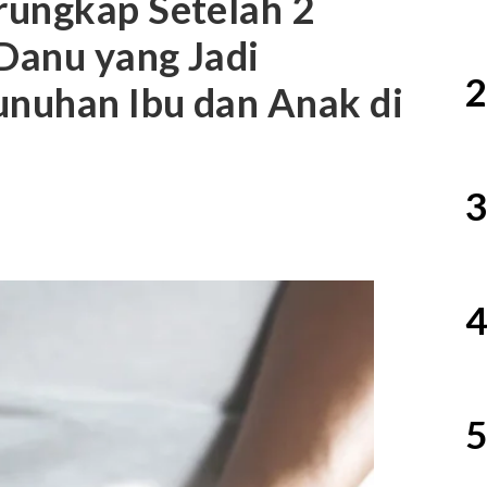
rungkap Setelah 2
 Danu yang Jadi
2
nuhan Ibu dan Anak di
3
4
5