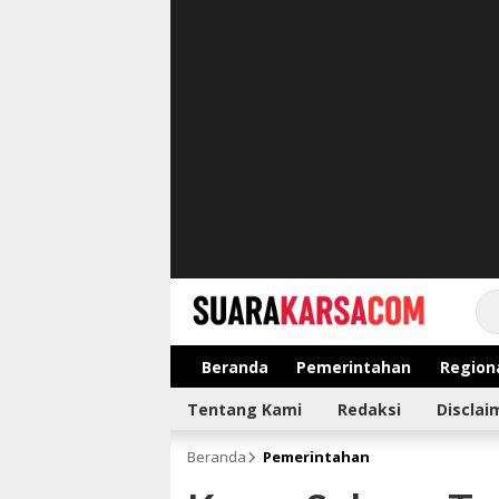
suarakarsa.com
Informasi terpercaya
Beranda
Pemerintahan
Region
Tentang Kami
Redaksi
Disclai
Beranda
Pemerintahan