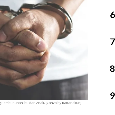
6
7
8
9
g Pembunuhan Ibu dan Anak. (Canva by Rattanakun)