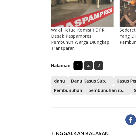
Wakil Ketua Komisi I DPR
Sederet
Desak Paspampres
Yang Di
Pembunuh Warga Diungkap
Pembunu
Transparan
1
2
3
Halaman
danu
Danu Kasus Subang
Pembunuhan
pembunuhan ibu dan anak
TINGGALKAN BALASAN