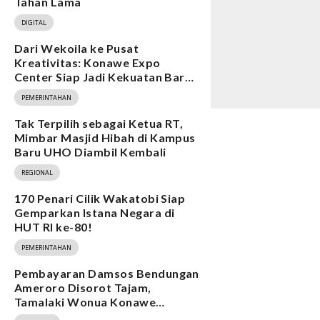
Tahan Lama
DIGITAL
Dari Wekoila ke Pusat
Kreativitas: Konawe Expo
Center Siap Jadi Kekuatan Baru
Ekonomi
PEMERINTAHAN
Tak Terpilih sebagai Ketua RT,
Mimbar Masjid Hibah di Kampus
Baru UHO Diambil Kembali
REGIONAL
170 Penari Cilik Wakatobi Siap
Gemparkan Istana Negara di
HUT RI ke-80!
PEMERINTAHAN
Pembayaran Damsos Bendungan
Ameroro Disorot Tajam,
Tamalaki Wonua Konawe
Ungkap Dugaan Ketidakberesan