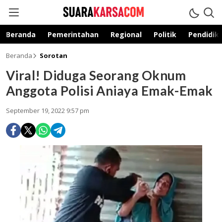
suarakarsa.com
Informasi terpercaya
Beranda
Pemerintahan
Regional
Politik
Pendidik
Beranda
Sorotan
Viral! Diduga Seorang Oknum
Anggota Polisi Aniaya Emak-Emak
September 19, 2022 9:57 pm