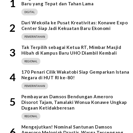
1
Baru yang Tepat dan Tahan Lama
DIGITAL
Dari Wekoila ke Pusat Kreativitas: Konawe Expo
2
Center Siap Jadi Kekuatan Baru Ekonomi
PEMERINTAHAN
Tak Terpilih sebagai Ketua RT, Mimbar Masjid
3
Hibah di Kampus Baru UHO Diambil Kembali
REGIONAL
170 Penari Cilik Wakatobi Siap Gemparkan Istana
4
Negara di HUT RI ke-80!
PEMERINTAHAN
Pembayaran Damsos Bendungan Ameroro
5
Disorot Tajam, Tamalaki Wonua Konawe Ungkap
Dugaan Ketidakberesan
REGIONAL
Mengejutkan! Nominal Santunan Damsos
6
Ameroro Melonjak Drastis, Warga Tercengang