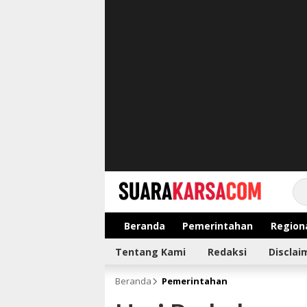
suarakarsa.com
Informasi terpercaya
Beranda
Pemerintahan
Region
Tentang Kami
Redaksi
Disclai
Beranda
Pemerintahan