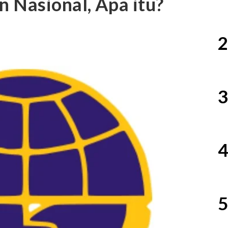
 Nasional, Apa itu?
2
3
4
5