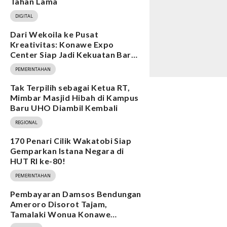
Tahan Lama
DIGITAL
Dari Wekoila ke Pusat
Kreativitas: Konawe Expo
Center Siap Jadi Kekuatan Baru
Ekonomi
PEMERINTAHAN
Tak Terpilih sebagai Ketua RT,
Mimbar Masjid Hibah di Kampus
Baru UHO Diambil Kembali
REGIONAL
170 Penari Cilik Wakatobi Siap
Gemparkan Istana Negara di
HUT RI ke-80!
PEMERINTAHAN
Pembayaran Damsos Bendungan
Ameroro Disorot Tajam,
Tamalaki Wonua Konawe
Ungkap Dugaan Ketidakberesan