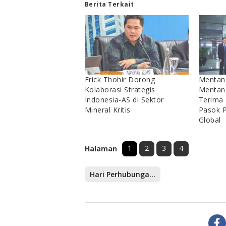
Berita Terkait
Erick Thohir Dorong
Mentan 
Kolaborasi Strategis
Mentan
Indonesia-AS di Sektor
Terima 
Mineral Kritis
Pasok P
Global
1
2
3
4
Halaman
Hari Perhubungan Nasional