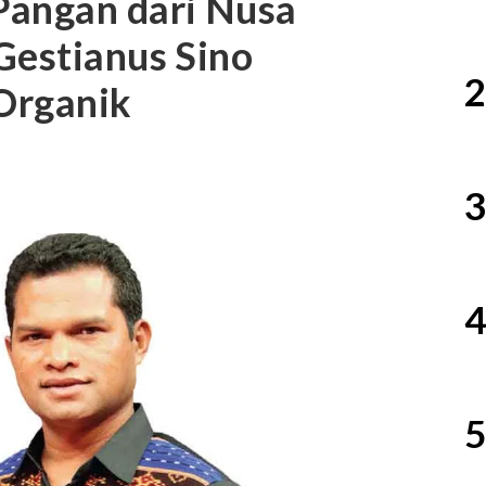
Pangan dari Nusa
Gestianus Sino
2
Organik
3
4
5