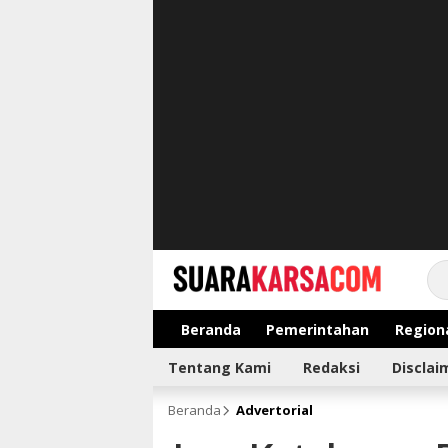
suarakarsa.com
Informasi terpercaya
Beranda
Pemerintahan
Region
Tentang Kami
Redaksi
Disclai
Beranda
Advertorial