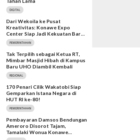
Tahan Lama
DIGITAL
Dari Wekoila ke Pusat
Kreativitas: Konawe Expo
Center Siap Jadi Kekuatan Baru
Ekonomi
PEMERINTAHAN
Tak Terpilih sebagai Ketua RT,
Mimbar Masjid Hibah di Kampus
Baru UHO Diambil Kembali
REGIONAL
170 Penari Cilik Wakatobi Siap
Gemparkan Istana Negara di
HUT RI ke-80!
PEMERINTAHAN
Pembayaran Damsos Bendungan
Ameroro Disorot Tajam,
Tamalaki Wonua Konawe
Ungkap Dugaan Ketidakberesan