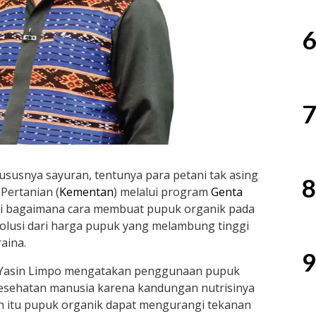
6
7
susnya sayuran, tentunya para petani tak asing
8
Pertanian (
Kementan
) melalui program
Genta
si bagaimana cara membuat pupuk organik pada
h solusi dari harga pupuk yang melambung tinggi
aina.
9
l Yasin Limpo mengatakan penggunaan pupuk
esehatan manusia karena kandungan nutrisinya
ain itu pupuk organik dapat mengurangi tekanan