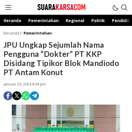
suarakarsa.com
Informasi terpercaya
Beranda
Pemerintahan
Regional
Politik
Pendidik
Beranda
Pemerintahan
JPU Ungkap Sejumlah Nama
Pengguna “Dokter” PT KKP
Disidang Tipikor Blok Mandiodo
PT Antam Konut
Januari 29, 2024 8:44 pm