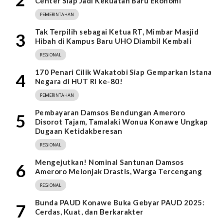
Center Siap Jadi Kekuatan Baru Ekonomi
PEMERINTAHAN
Tak Terpilih sebagai Ketua RT, Mimbar Masjid
3
Hibah di Kampus Baru UHO Diambil Kembali
REGIONAL
170 Penari Cilik Wakatobi Siap Gemparkan Istana
4
Negara di HUT RI ke-80!
PEMERINTAHAN
Pembayaran Damsos Bendungan Ameroro
5
Disorot Tajam, Tamalaki Wonua Konawe Ungkap
Dugaan Ketidakberesan
REGIONAL
Mengejutkan! Nominal Santunan Damsos
6
Ameroro Melonjak Drastis, Warga Tercengang
REGIONAL
Bunda PAUD Konawe Buka Gebyar PAUD 2025:
7
Cerdas, Kuat, dan Berkarakter