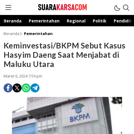
suarakarsa.com
Informasi terpercaya
Beranda
Pemerintahan
Regional
Politik
Pendidik
Beranda
Pemerintahan
Keminvestasi/BKPM Sebut Kasus
Hasyim Daeng Saat Menjabat di
Maluku Utara
Maret 6, 2024 7:59 pm