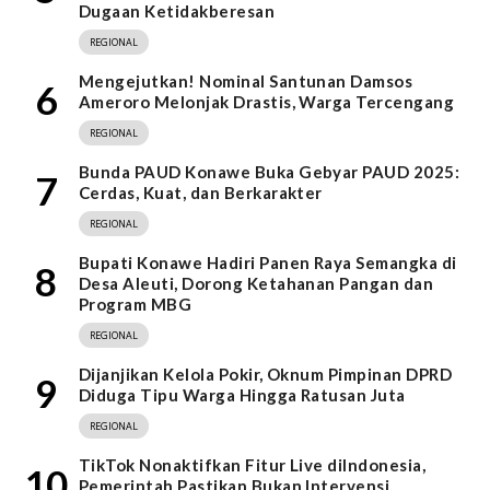
Dugaan Ketidakberesan
REGIONAL
Mengejutkan! Nominal Santunan Damsos
6
Ameroro Melonjak Drastis, Warga Tercengang
REGIONAL
Bunda PAUD Konawe Buka Gebyar PAUD 2025:
7
Cerdas, Kuat, dan Berkarakter
REGIONAL
Bupati Konawe Hadiri Panen Raya Semangka di
8
Desa Aleuti, Dorong Ketahanan Pangan dan
Program MBG
REGIONAL
Dijanjikan Kelola Pokir, Oknum Pimpinan DPRD
9
Diduga Tipu Warga Hingga Ratusan Juta
REGIONAL
TikTok Nonaktifkan Fitur Live diIndonesia,
10
Pemerintah Pastikan Bukan Intervensi