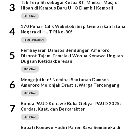
Tak Terpilih sebagai Ketua RT, Mimbar Masjid
3
Hibah di Kampus Baru UHO Diambil Kembali
REGIONAL
170 Penari Cilik Wakatobi Siap Gemparkan Istana
4
Negara di HUT RI ke-80!
PEMERINTAHAN
Pembayaran Damsos Bendungan Ameroro
5
Disorot Tajam, Tamalaki Wonua Konawe Ungkap
Dugaan Ketidakberesan
REGIONAL
Mengejutkan! Nominal Santunan Damsos
6
Ameroro Melonjak Drastis, Warga Tercengang
REGIONAL
Bunda PAUD Konawe Buka Gebyar PAUD 2025:
7
Cerdas, Kuat, dan Berkarakter
REGIONAL
Bupati Konawe Hadiri Panen Raya Semangka di