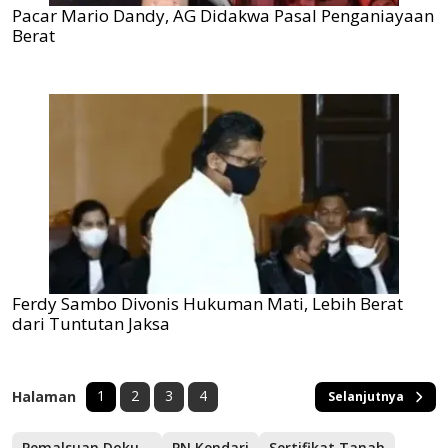
Pacar Mario Dandy, AG Didakwa Pasal Penganiayaan
Berat
Ferdy Sambo Divonis Hukuman Mati, Lebih Berat
dari Tuntutan Jaksa
1
2
3
4
Halaman
Selanjutnya
Pemalsuan Dokumen
PN Kendari
Sertifikat Tanah