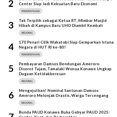
2
Center Siap Jadi Kekuatan Baru Ekonomi
PEMERINTAHAN
Tak Terpilih sebagai Ketua RT, Mimbar Masjid
3
Hibah di Kampus Baru UHO Diambil Kembali
REGIONAL
170 Penari Cilik Wakatobi Siap Gemparkan Istana
4
Negara di HUT RI ke-80!
PEMERINTAHAN
Pembayaran Damsos Bendungan Ameroro
5
Disorot Tajam, Tamalaki Wonua Konawe Ungkap
Dugaan Ketidakberesan
REGIONAL
Mengejutkan! Nominal Santunan Damsos
6
Ameroro Melonjak Drastis, Warga Tercengang
REGIONAL
Bunda PAUD Konawe Buka Gebyar PAUD 2025:
7