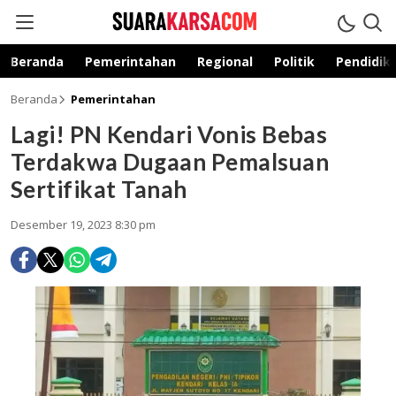
suarakarsa.com
Informasi terpercaya
Beranda
Pemerintahan
Regional
Politik
Pendidik
Beranda
Pemerintahan
Lagi! PN Kendari Vonis Bebas
Terdakwa Dugaan Pemalsuan
Sertifikat Tanah
Desember 19, 2023 8:30 pm