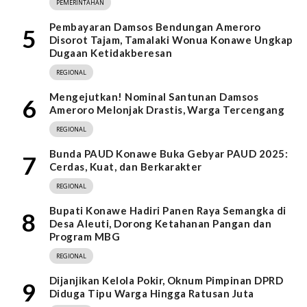
PEMERINTAHAN
Pembayaran Damsos Bendungan Ameroro
5
Disorot Tajam, Tamalaki Wonua Konawe Ungkap
Dugaan Ketidakberesan
REGIONAL
Mengejutkan! Nominal Santunan Damsos
6
Ameroro Melonjak Drastis, Warga Tercengang
REGIONAL
Bunda PAUD Konawe Buka Gebyar PAUD 2025:
7
Cerdas, Kuat, dan Berkarakter
REGIONAL
Bupati Konawe Hadiri Panen Raya Semangka di
8
Desa Aleuti, Dorong Ketahanan Pangan dan
Program MBG
REGIONAL
Dijanjikan Kelola Pokir, Oknum Pimpinan DPRD
9
Diduga Tipu Warga Hingga Ratusan Juta