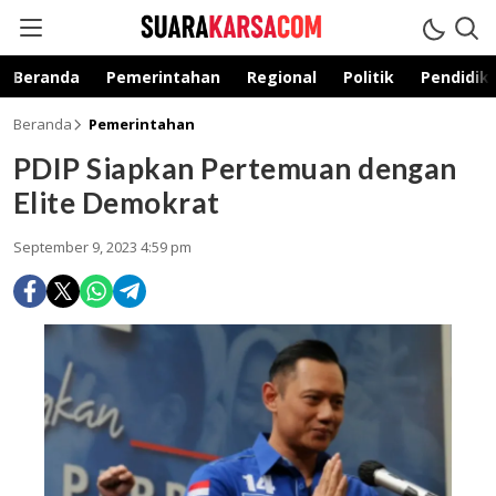
suarakarsa.com
Informasi terpercaya
Beranda
Pemerintahan
Regional
Politik
Pendidik
Beranda
Pemerintahan
PDIP Siapkan Pertemuan dengan
Elite Demokrat
September 9, 2023 4:59 pm