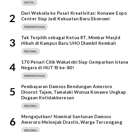
DIGITAL
Dari Wekoila ke Pusat Kreativitas: Konawe Expo
2
Center Siap Jadi Kekuatan Baru Ekonomi
PEMERINTAHAN
Tak Terpilih sebagai Ketua RT, Mimbar Masjid
3
Hibah di Kampus Baru UHO Diambil Kembali
REGIONAL
170 Penari Cilik Wakatobi Siap Gemparkan Istana
4
Negara di HUT RI ke-80!
PEMERINTAHAN
Pembayaran Damsos Bendungan Ameroro
5
Disorot Tajam, Tamalaki Wonua Konawe Ungkap
Dugaan Ketidakberesan
REGIONAL
Mengejutkan! Nominal Santunan Damsos
6
Ameroro Melonjak Drastis, Warga Tercengang
REGIONAL