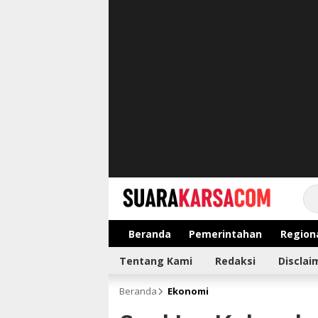
suarakarsa.com
Informasi terpercaya
Beranda
Pemerintahan
Region
Tentang Kami
Redaksi
Disclai
Beranda
Ekonomi