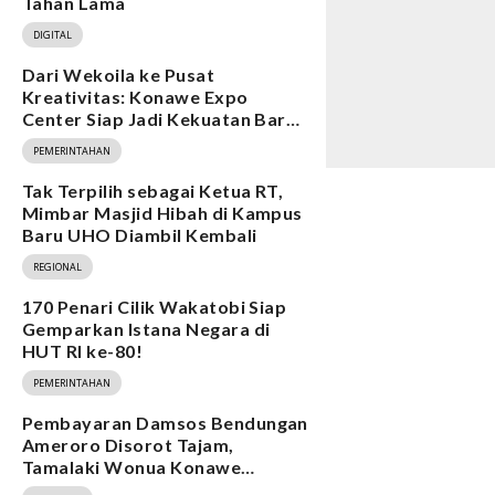
Tahan Lama
DIGITAL
Dari Wekoila ke Pusat
Kreativitas: Konawe Expo
Center Siap Jadi Kekuatan Baru
Ekonomi
PEMERINTAHAN
Tak Terpilih sebagai Ketua RT,
Mimbar Masjid Hibah di Kampus
Baru UHO Diambil Kembali
REGIONAL
170 Penari Cilik Wakatobi Siap
Gemparkan Istana Negara di
HUT RI ke-80!
PEMERINTAHAN
Pembayaran Damsos Bendungan
Ameroro Disorot Tajam,
Tamalaki Wonua Konawe
Ungkap Dugaan Ketidakberesan