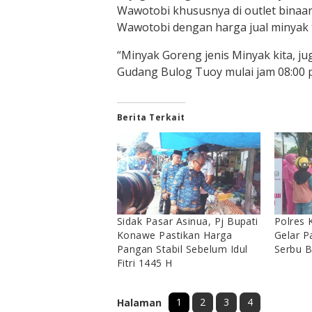
Wawotobi khususnya di outlet binaan
Wawotobi dengan harga jual minyak te
“Minyak Goreng jenis Minyak kita, jug
Gudang Bulog Tuoy mulai jam 08:00 pa
Berita Terkait
Sidak Pasar Asinua, Pj Bupati
Polres
Konawe Pastikan Harga
Gelar P
Pangan Stabil Sebelum Idul
Serbu B
Fitri 1445 H
1
2
3
4
Halaman