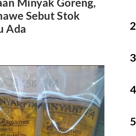
kaan Minyak Goreng,
nawe Sebut Stok
2
lu Ada
3
4
5