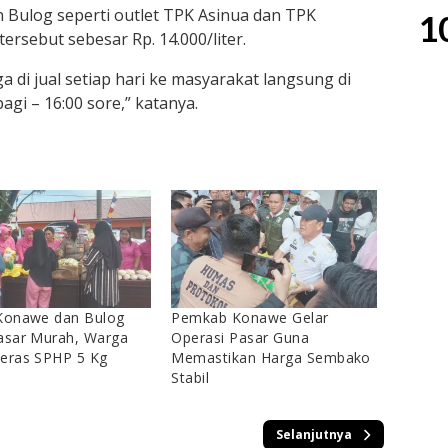
 Bulog seperti outlet TPK Asinua dan TPK
1
rsebut sebesar Rp. 14.000/liter.
a di jual setiap hari ke masyarakat langsung di
gi – 16:00 sore,” katanya.
 Konawe dan Bulog
Pemkab Konawe Gelar
asar Murah, Warga
Operasi Pasar Guna
eras SPHP 5 Kg
Memastikan Harga Sembako
Stabil
Selanjutnya