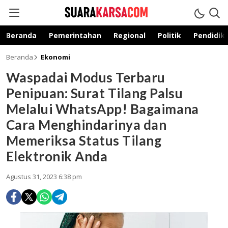
suarakarsa.com
Informasi terpercaya
Beranda
Pemerintahan
Regional
Politik
Pendidik
Beranda
Ekonomi
Waspadai Modus Terbaru
Penipuan: Surat Tilang Palsu
Melalui WhatsApp! Bagaimana
Cara Menghindarinya dan
Memeriksa Status Tilang
Elektronik Anda
Agustus 31, 2023 6:38 pm