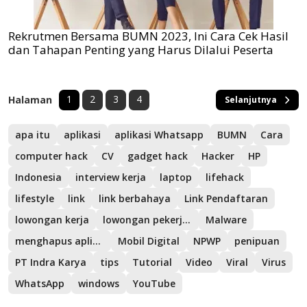
Rekrutmen Bersama BUMN 2023, Ini Cara Cek Hasil
dan Tahapan Penting yang Harus Dilalui Peserta
1
2
3
4
Halaman
Selanjutnya
apa itu
aplikasi
aplikasi Whatsapp
BUMN
Cara
computer hack
CV
gadget hack
Hacker
HP
Indonesia
interview kerja
laptop
lifehack
lifestyle
link
link berbahaya
Link Pendaftaran
lowongan kerja
lowongan pekerjaan
Malware
menghapus aplikasi
Mobil Digital
NPWP
penipuan
PT Indra Karya
tips
Tutorial
Video
Viral
Virus
WhatsApp
windows
YouTube