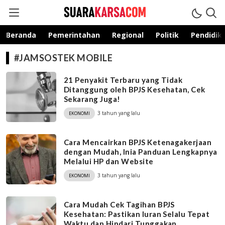
suarakarsa.com
Informasi terpercaya
Beranda
Pemerintahan
Regional
Politik
Pendidik
#JAMSOSTEK MOBILE
21 Penyakit Terbaru yang Tidak
Ditanggung oleh BPJS Kesehatan, Cek
Sekarang Juga!
3 tahun yang lalu
EKONOMI
Cara Mencairkan BPJS Ketenagakerjaan
dengan Mudah, Inia Panduan Lengkapnya
Melalui HP dan Website
3 tahun yang lalu
EKONOMI
Cara Mudah Cek Tagihan BPJS
Kesehatan: Pastikan Iuran Selalu Tepat
Waktu dan Hindari Tunggakan