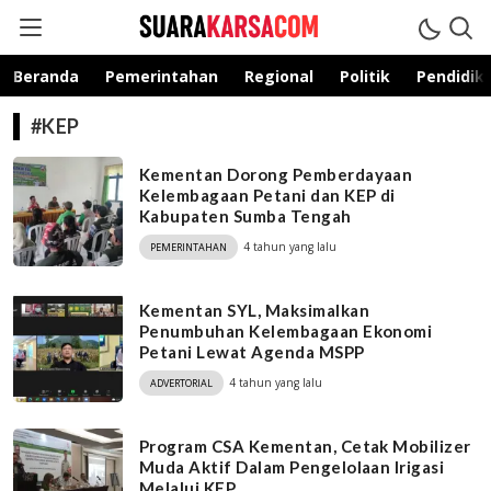
suarakarsa.com
Informasi terpercaya
Beranda
Pemerintahan
Regional
Politik
Pendidik
#KEP
Kementan Dorong Pemberdayaan
Kelembagaan Petani dan KEP di
Kabupaten Sumba Tengah
4 tahun yang lalu
PEMERINTAHAN
Kementan SYL, Maksimalkan
Penumbuhan Kelembagaan Ekonomi
Petani Lewat Agenda MSPP
4 tahun yang lalu
ADVERTORIAL
Program CSA Kementan, Cetak Mobilizer
Muda Aktif Dalam Pengelolaan Irigasi
Melalui KEP