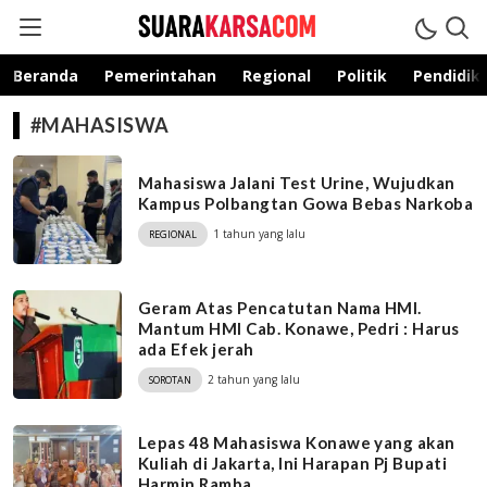
suarakarsa.com
Informasi terpercaya
Beranda
Pemerintahan
Regional
Politik
Pendidik
#MAHASISWA
Mahasiswa Jalani Test Urine, Wujudkan
Kampus Polbangtan Gowa Bebas Narkoba
1 tahun yang lalu
REGIONAL
Geram Atas Pencatutan Nama HMI.
Mantum HMI Cab. Konawe, Pedri : Harus
ada Efek jerah
2 tahun yang lalu
SOROTAN
Lepas 48 Mahasiswa Konawe yang akan
Kuliah di Jakarta, Ini Harapan Pj Bupati
Harmin Ramba