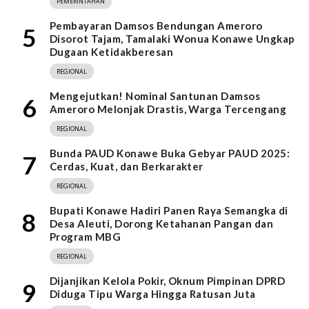
PEMERINTAHAN
Pembayaran Damsos Bendungan Ameroro
5
Disorot Tajam, Tamalaki Wonua Konawe Ungkap
Dugaan Ketidakberesan
REGIONAL
Mengejutkan! Nominal Santunan Damsos
6
Ameroro Melonjak Drastis, Warga Tercengang
REGIONAL
Bunda PAUD Konawe Buka Gebyar PAUD 2025:
7
Cerdas, Kuat, dan Berkarakter
REGIONAL
Bupati Konawe Hadiri Panen Raya Semangka di
8
Desa Aleuti, Dorong Ketahanan Pangan dan
Program MBG
REGIONAL
Dijanjikan Kelola Pokir, Oknum Pimpinan DPRD
9
Diduga Tipu Warga Hingga Ratusan Juta