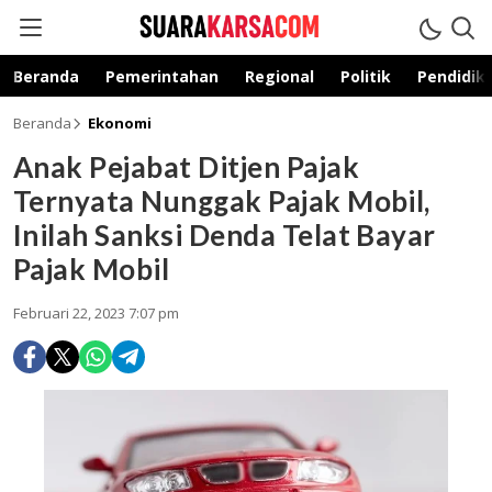
suarakarsa.com
Informasi terpercaya
Beranda
Pemerintahan
Regional
Politik
Pendidik
Beranda
Ekonomi
Anak Pejabat Ditjen Pajak
Ternyata Nunggak Pajak Mobil,
Inilah Sanksi Denda Telat Bayar
Pajak Mobil
Februari 22, 2023 7:07 pm