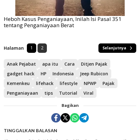
Heboh Kasus Penganiayaan, Inilah Isi Pasal 351
tentang Penganiayaan Berat
1
2
Halaman
Selanjutnya
Anak Pejabat
apa itu
Cara
Ditjen Pajak
gadget hack
HP
Indonesia
Jeep Rubicon
Kemenkeu
lifehack
lifestyle
NPWP
Pajak
Penganiayaan
tips
Tutorial
Viral
Bagikan
TINGGALKAN BALASAN