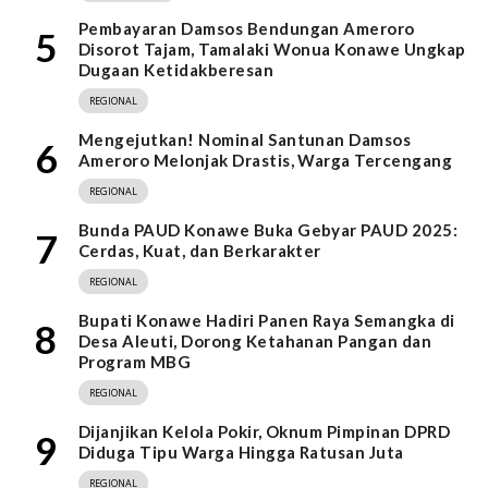
Pembayaran Damsos Bendungan Ameroro
5
Disorot Tajam, Tamalaki Wonua Konawe Ungkap
Dugaan Ketidakberesan
REGIONAL
Mengejutkan! Nominal Santunan Damsos
6
Ameroro Melonjak Drastis, Warga Tercengang
REGIONAL
Bunda PAUD Konawe Buka Gebyar PAUD 2025:
7
Cerdas, Kuat, dan Berkarakter
REGIONAL
Bupati Konawe Hadiri Panen Raya Semangka di
8
Desa Aleuti, Dorong Ketahanan Pangan dan
Program MBG
REGIONAL
Dijanjikan Kelola Pokir, Oknum Pimpinan DPRD
9
Diduga Tipu Warga Hingga Ratusan Juta
REGIONAL