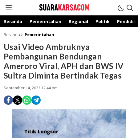
suarakarsa.com
Informasi terpercaya
Beranda
Pemerintahan
Regional
Politik
Pendidik
Beranda
Pemerintahan
Usai Video Ambruknya
Pembangunan Bendungan
Ameroro Viral, APH dan BWS IV
Sultra Diminta Bertindak Tegas
September 14, 2023 12:44 pm