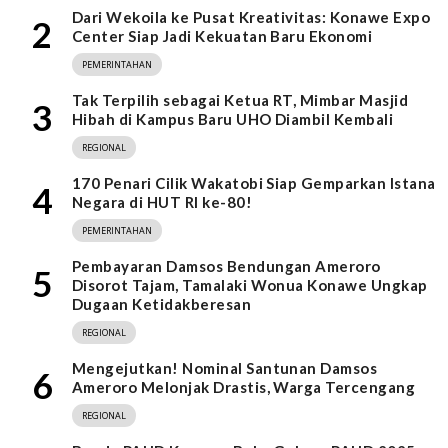
Dari Wekoila ke Pusat Kreativitas: Konawe Expo
2
Center Siap Jadi Kekuatan Baru Ekonomi
PEMERINTAHAN
Tak Terpilih sebagai Ketua RT, Mimbar Masjid
3
Hibah di Kampus Baru UHO Diambil Kembali
REGIONAL
170 Penari Cilik Wakatobi Siap Gemparkan Istana
4
Negara di HUT RI ke-80!
PEMERINTAHAN
Pembayaran Damsos Bendungan Ameroro
5
Disorot Tajam, Tamalaki Wonua Konawe Ungkap
Dugaan Ketidakberesan
REGIONAL
Mengejutkan! Nominal Santunan Damsos
6
Ameroro Melonjak Drastis, Warga Tercengang
REGIONAL