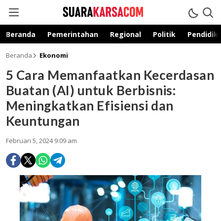
suarakarsa.com
Informasi terpercaya
Beranda
Pemerintahan
Regional
Politik
Pendidik
Beranda
Ekonomi
5 Cara Memanfaatkan Kecerdasan
Buatan (AI) untuk Berbisnis:
Meningkatkan Efisiensi dan
Keuntungan
Februari 5, 2024 9:09 am