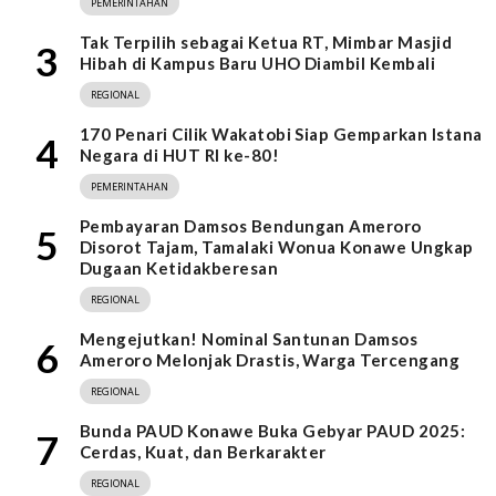
PEMERINTAHAN
Tak Terpilih sebagai Ketua RT, Mimbar Masjid
3
Hibah di Kampus Baru UHO Diambil Kembali
REGIONAL
170 Penari Cilik Wakatobi Siap Gemparkan Istana
4
Negara di HUT RI ke-80!
PEMERINTAHAN
Pembayaran Damsos Bendungan Ameroro
5
Disorot Tajam, Tamalaki Wonua Konawe Ungkap
Dugaan Ketidakberesan
REGIONAL
Mengejutkan! Nominal Santunan Damsos
6
Ameroro Melonjak Drastis, Warga Tercengang
REGIONAL
Bunda PAUD Konawe Buka Gebyar PAUD 2025:
7
Cerdas, Kuat, dan Berkarakter
REGIONAL