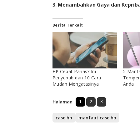
3. Menambahkan Gaya dan Keprib
Berita Terkait
HP Cepat Panas? Ini
5 Manf
Penyebab dan 10 Cara
Temper
Mudah Mengatasinya
Anda
1
2
3
Halaman
case hp
manfaat case hp