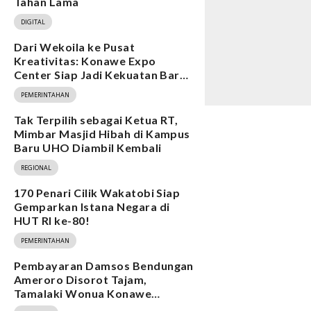
Tahan Lama
DIGITAL
Dari Wekoila ke Pusat
Kreativitas: Konawe Expo
Center Siap Jadi Kekuatan Baru
Ekonomi
PEMERINTAHAN
Tak Terpilih sebagai Ketua RT,
Mimbar Masjid Hibah di Kampus
Baru UHO Diambil Kembali
REGIONAL
170 Penari Cilik Wakatobi Siap
Gemparkan Istana Negara di
HUT RI ke-80!
PEMERINTAHAN
Pembayaran Damsos Bendungan
Ameroro Disorot Tajam,
Tamalaki Wonua Konawe
Ungkap Dugaan Ketidakberesan