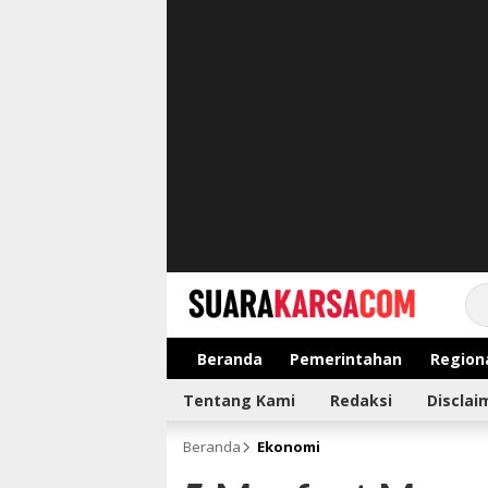
suarakarsa.com
Informasi terpercaya
Beranda
Pemerintahan
Region
Tentang Kami
Redaksi
Disclai
Beranda
Ekonomi