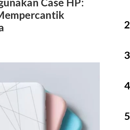
gunakan Case HP:
Mempercantik
2
a
3
4
5