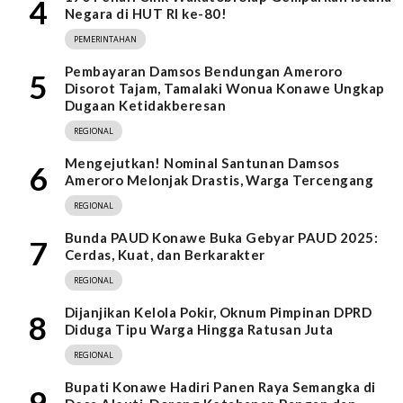
4
Negara di HUT RI ke-80!
PEMERINTAHAN
Pembayaran Damsos Bendungan Ameroro
5
Disorot Tajam, Tamalaki Wonua Konawe Ungkap
Dugaan Ketidakberesan
REGIONAL
Mengejutkan! Nominal Santunan Damsos
6
Ameroro Melonjak Drastis, Warga Tercengang
REGIONAL
Bunda PAUD Konawe Buka Gebyar PAUD 2025:
7
Cerdas, Kuat, dan Berkarakter
REGIONAL
Dijanjikan Kelola Pokir, Oknum Pimpinan DPRD
8
Diduga Tipu Warga Hingga Ratusan Juta
REGIONAL
Bupati Konawe Hadiri Panen Raya Semangka di
9