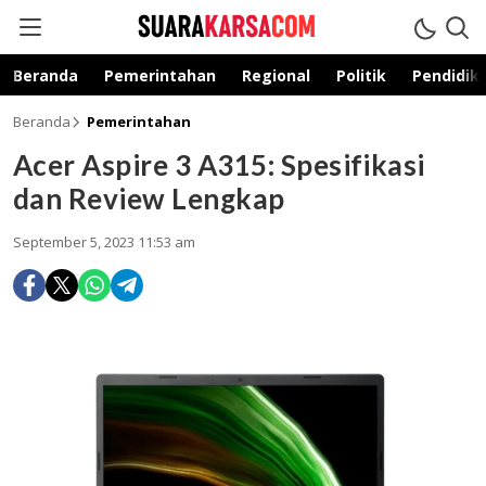
suarakarsa.com
Informasi terpercaya
Beranda
Pemerintahan
Regional
Politik
Pendidik
Beranda
Pemerintahan
Acer Aspire 3 A315: Spesifikasi
dan Review Lengkap
September 5, 2023 11:53 am