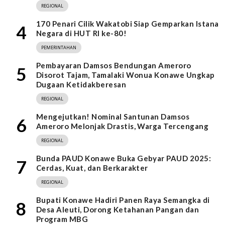
REGIONAL
170 Penari Cilik Wakatobi Siap Gemparkan Istana
4
Negara di HUT RI ke-80!
PEMERINTAHAN
Pembayaran Damsos Bendungan Ameroro
5
Disorot Tajam, Tamalaki Wonua Konawe Ungkap
Dugaan Ketidakberesan
REGIONAL
Mengejutkan! Nominal Santunan Damsos
6
Ameroro Melonjak Drastis, Warga Tercengang
REGIONAL
Bunda PAUD Konawe Buka Gebyar PAUD 2025:
7
Cerdas, Kuat, dan Berkarakter
REGIONAL
Bupati Konawe Hadiri Panen Raya Semangka di
8
Desa Aleuti, Dorong Ketahanan Pangan dan
Program MBG