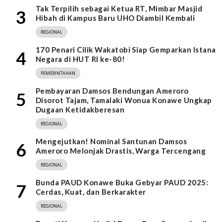
Tak Terpilih sebagai Ketua RT, Mimbar Masjid
3
Hibah di Kampus Baru UHO Diambil Kembali
REGIONAL
170 Penari Cilik Wakatobi Siap Gemparkan Istana
4
Negara di HUT RI ke-80!
PEMERINTAHAN
Pembayaran Damsos Bendungan Ameroro
5
Disorot Tajam, Tamalaki Wonua Konawe Ungkap
Dugaan Ketidakberesan
REGIONAL
Mengejutkan! Nominal Santunan Damsos
6
Ameroro Melonjak Drastis, Warga Tercengang
REGIONAL
Bunda PAUD Konawe Buka Gebyar PAUD 2025:
7
Cerdas, Kuat, dan Berkarakter
REGIONAL